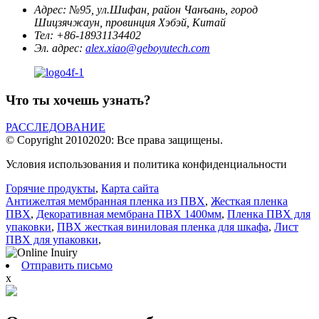
Адрес:
№95, ул.Шифан, район Чанъань, город
Шицзячжаун, провинция Хэбэй, Китай
Тел:
+86-18931134402
Эл. адрес:
alex.xiao@geboyutech.com
Что ты хочешь узнать?
РАССЛЕДОВАНИЕ
© Copyright 20102020: Все права защищены.
Условия использования и политика конфиденциальности
Горячие продукты
,
Карта сайта
Антижелтая мембранная пленка из ПВХ
,
Жесткая пленка
ПВХ
,
Декоративная мембрана ПВХ 1400мм
,
Пленка ПВХ для
упаковки
,
ПВХ жесткая виниловая пленка для шкафа
,
Лист
ПВХ для упаковки
,
Отправить письмо
x