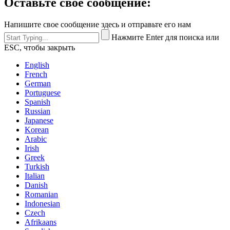
Оставьте свое сообщение:
Напишите свое сообщение здесь и отправьте его нам
Нажмите Enter для поиска или
ESC, чтобы закрыть
English
French
German
Portuguese
Spanish
Russian
Japanese
Korean
Arabic
Irish
Greek
Turkish
Italian
Danish
Romanian
Indonesian
Czech
Afrikaans